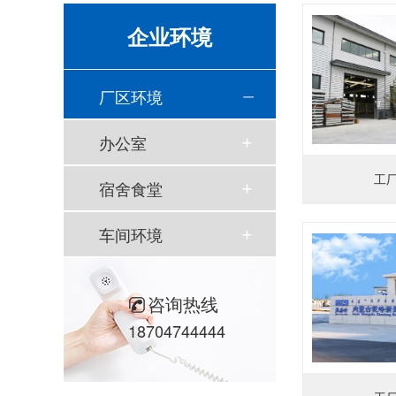
企业环境
厂区环境
办公室
工
宿舍食堂
车间环境
咨询热线
18704744444